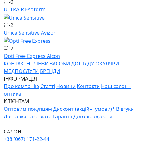
-0
ULTRA-R
Esoform
-2
Unica Sensitive
Avizor
-2
Opti Free Express
Alcon
КОНТАКТНІ ЛІНЗИ
ЗАСОБИ ДОГЛЯДУ
ОКУЛЯРИ
МЕДПОСЛУГИ
БРЕНДИ
ІНФОРМАЦІЯ
Про компанію
Статті
Новини
Контакти
Наш салон -
оптика
КЛІЄНТАМ
Оптовим покупцям
Дисконт (акційні умови)*
Відгуки
Доставка та оплата
Гарантії
Договір оферти
САЛОН
+38 (067) 171-22-44