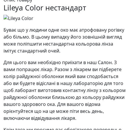
Lileya Color нестандарт
Буває що у людини одне око має атрофовану рогівку
або більмо. В цьому випадку його зовнішній вигляд
може поліпшити нестандартна кольорова лінза
імітує стандартний очей.
Для цього вам необхідно приїхати в наш Салон. З
вами попрацює лікар. Разом з лікарем ви підберете
колір райдужної оболонки який вам сподобається
або ви будете відіслані в нашу лабораторію для того
щоб лаборант виготовив контактну лінзу з кольором
райдужної оболонки близькою до кольору райдужки
вашого здорового ока. Для вашого відома
орієнтуйтеся що на це може піти весь день,
включаючи відвідування лікаря.
Крім того ми просимо вас обов'язково попередньо