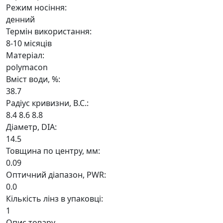
Режим носіння:
денний
Термін використання:
8-10 місяців
Матеріал:
polymacon
Вміст води, %:
38.7
Радіус кривизни, B.C.:
8.4
8.6
8.8
Дiаметр, DIA:
14.5
Товщина по центру, мм:
0.09
Оптичний діапазон, PWR:
0.0
Кiлькiсть лiнз в упаковцi:
1
Опис товару