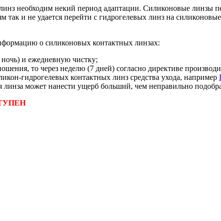
 линз необходим некий период адаптации. Силиконовые линзы п
ям так и не удается перейти с гидрогелевых линз на силиконовы
нформацию о силиконовых контактных линзах:
 ночь) и ежедневную чистку;
шения, то через неделю (7 дней) согласно директиве производи
ликон-гидрогелевых контактных линз средства ухода, например
 линза может нанести ущерб больший, чем неправильно подобра
ТУПЕН