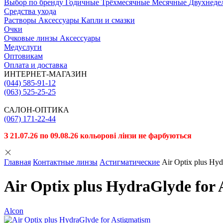
Выбор по бренду
Годичные
Трёхмесячные
Месячные
Двухнеде
Средства ухода
Растворы
Аксессуары
Капли и смазки
Очки
Очковые линзы
Аксессуары
Медуслуги
Оптовикам
Оплата и доставка
ИНТЕРНЕТ-МАГАЗИН
(044) 585-91-12
(063) 525-25-25
САЛОН-ОПТИКА
(067) 171-22-44
З 21.07.26 по 09.08.26 кольорові лінзи не фарбуються
Главная
Контактные линзы
Астигматические
Air Optix plus Hyd
Air Optix plus HydraGlyde for
Alcon