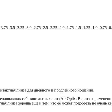
-3.75
-3.5
-3.25
-3.0
-2.75
-2.5
-2.25
-2.0
-1.75
-1.5
-1.25
-1.0
-0.75
-0
контактная линза для дневного и продленного ношения.
омендовавших себя контактных линз Air Optix. В линзе применен
тная линза хороша еще и тем, что её может подобрать не очень 