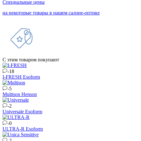
Специальные цены
на некоторые товары в нашем салоне-оптике
С этим товаром покупают
-18
I-FRESH
Esoform
-5
Multison
Henson
-2
Universale
Esoform
-0
ULTRA-R
Esoform
-2