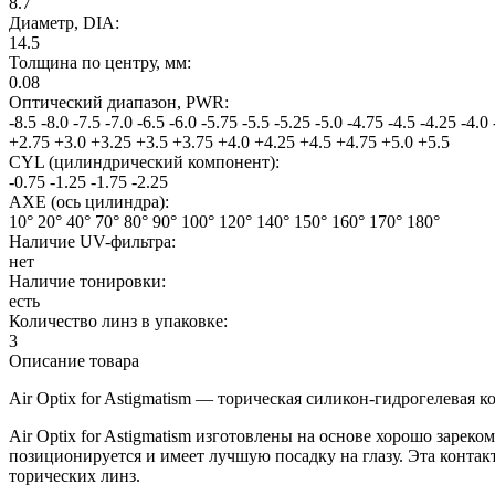
8.7
Диаметр, DIA:
14.5
Толщина по центру, мм:
0.08
Оптический диапазон, PWR:
-8.5
-8.0
-7.5
-7.0
-6.5
-6.0
-5.75
-5.5
-5.25
-5.0
-4.75
-4.5
-4.25
-4.0
+2.75
+3.0
+3.25
+3.5
+3.75
+4.0
+4.25
+4.5
+4.75
+5.0
+5.5
CYL (цилиндрический компонент):
-0.75
-1.25
-1.75
-2.25
AXE (ось цилиндра):
10°
20°
40°
70°
80°
90°
100°
120°
140°
150°
160°
170°
180°
Наличие UV-фильтра:
нет
Наличие тонировки:
есть
Количество линз в упаковке:
3
Описание товара
Air Optix for Astigmatism — торическая силикон-гидрогелевая 
Air Optix for Astigmatism изготовлены на основе хорошо зарек
позиционируется и имеет лучшую посадку на глазу. Эта контак
торических линз.