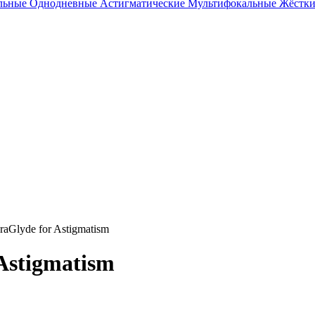
льные
Однодневные
Астигматические
Мультифокальные
Жёстк
raGlyde for Astigmatism
 Astigmatism