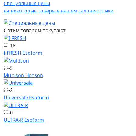
Специальные цены
на некоторые товары в нашем салоне-оптике
С этим товаром покупают
-18
I-FRESH
Esoform
-5
Multison
Henson
-2
Universale
Esoform
-0
ULTRA-R
Esoform