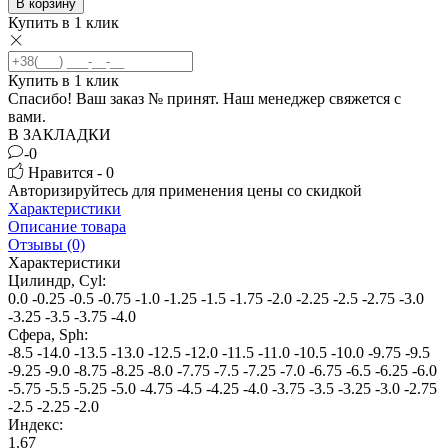
В корзину
Купить в 1 клик
Купить в 1 клик
Спасибо! Ваш заказ №
принят. Наш менеджер свяжется с
вами.
В ЗАКЛАДКИ
-0
Нравится - 0
Авторизируйтесь
для применения цены со скидкой
Характеристики
Описание товара
Отзывы (0)
Характеристики
Цилиндр, Cyl:
0.0
-0.25
-0.5
-0.75
-1.0
-1.25
-1.5
-1.75
-2.0
-2.25
-2.5
-2.75
-3.0
-3.25
-3.5
-3.75
-4.0
Сфера, Sph:
-8.5
-14.0
-13.5
-13.0
-12.5
-12.0
-11.5
-11.0
-10.5
-10.0
-9.75
-9.5
-9.25
-9.0
-8.75
-8.25
-8.0
-7.75
-7.5
-7.25
-7.0
-6.75
-6.5
-6.25
-6.0
-5.75
-5.5
-5.25
-5.0
-4.75
-4.5
-4.25
-4.0
-3.75
-3.5
-3.25
-3.0
-2.75
-2.5
-2.25
-2.0
Индекс:
1.67