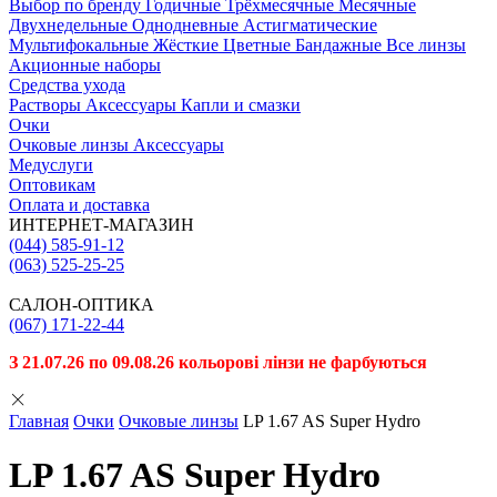
Выбор по бренду
Годичные
Трёхмесячные
Месячные
Двухнедельные
Однодневные
Астигматические
Мультифокальные
Жёсткие
Цветные
Бандажные
Все линзы
Акционные наборы
Средства ухода
Растворы
Аксессуары
Капли и смазки
Очки
Очковые линзы
Аксессуары
Медуслуги
Оптовикам
Оплата и доставка
ИНТЕРНЕТ-МАГАЗИН
(044) 585-91-12
(063) 525-25-25
САЛОН-ОПТИКА
(067) 171-22-44
З 21.07.26 по 09.08.26 кольорові лінзи не фарбуються
Главная
Очки
Очковые линзы
LP 1.67 AS Super Hydro
LP 1.67 AS Super Hydro