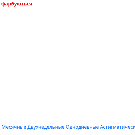
не фарбуються
е
Месячные
Двухнедельные
Однодневные
Астигматичес