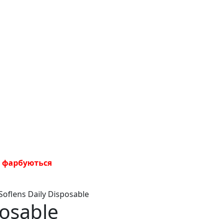
не фарбуються
Soflens Daily Disposable
posable