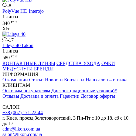
-8
PolyVue HD
Interojo
1 линза
грн
340
Хіт
-17
Lileya 40
Likon
1 линза
грн
580
КОНТАКТНЫЕ ЛИНЗЫ
СРЕДСТВА УХОДА
ОЧКИ
МЕДУСЛУГИ
БРЕНДЫ
ИНФОРМАЦИЯ
О компании
Статьи
Новости
Контакты
Наш салон – оптика
КЛИЕНТАМ
Оптовым покупателям
Дисконт (акционные условия)*
Отзывы
Доставка и оплата
Гарантии
Договор оферты
САЛОН
+38 (067) 171-22-44
г. Киев, проезд Золотоворотский, 3 Пн-Пт c 10 до 18, сб с 10
до 17
adm@likon.com.ua
salon@likon.com.ua