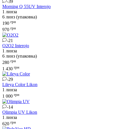
-39
Morning Q 55UV
Interojo
1 линза
6 линз (упаковка)
грн
190
грн
970
-21
O2O2
Interojo
1 линза
6 линз (упаковка)
грн
280
грн
1 430
-29
Lileya Color
Likon
1 линза
грн
1 000
-14
Olimpia UV
Likon
1 линза
грн
620