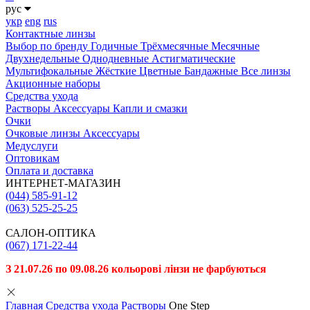
рус
укр
eng
rus
Контактные линзы
Выбор по бренду
Годичные
Трёхмесячные
Месячные
Двухнедельные
Однодневные
Астигматические
Мультифокальные
Жёсткие
Цветные
Бандажные
Все линзы
Акционные наборы
Средства ухода
Растворы
Аксессуары
Капли и смазки
Очки
Очковые линзы
Аксессуары
Медуслуги
Оптовикам
Оплата и доставка
ИНТЕРНЕТ-МАГАЗИН
(044) 585-91-12
(063) 525-25-25
САЛОН-ОПТИКА
(067) 171-22-44
З 21.07.26 по 09.08.26 кольорові лінзи не фарбуються
Главная
Средства ухода
Растворы
One Step