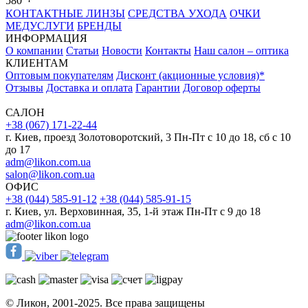
580
КОНТАКТНЫЕ ЛИНЗЫ
СРЕДСТВА УХОДА
ОЧКИ
МЕДУСЛУГИ
БРЕНДЫ
ИНФОРМАЦИЯ
О компании
Статьи
Новости
Контакты
Наш салон – оптика
КЛИЕНТАМ
Оптовым покупателям
Дисконт (акционные условия)*
Отзывы
Доставка и оплата
Гарантии
Договор оферты
САЛОН
+38 (067) 171-22-44
г. Киев, проезд Золотоворотский, 3 Пн-Пт c 10 до 18, сб с 10
до 17
adm@likon.com.ua
salon@likon.com.ua
ОФИС
+38 (044) 585-91-12
+38 (044) 585-91-15
г. Киев, ул. Верховинная, 35, 1-й этаж Пн-Пт с 9 до 18
adm@likon.com.ua
© Ликон, 2001-2025. Все права защищены