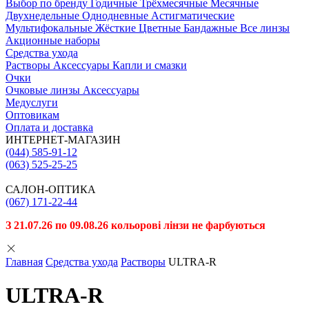
Выбор по бренду
Годичные
Трёхмесячные
Месячные
Двухнедельные
Однодневные
Астигматические
Мультифокальные
Жёсткие
Цветные
Бандажные
Все линзы
Акционные наборы
Средства ухода
Растворы
Аксессуары
Капли и смазки
Очки
Очковые линзы
Аксессуары
Медуслуги
Оптовикам
Оплата и доставка
ИНТЕРНЕТ-МАГАЗИН
(044) 585-91-12
(063) 525-25-25
САЛОН-ОПТИКА
(067) 171-22-44
З 21.07.26 по 09.08.26 кольорові лінзи не фарбуються
Главная
Средства ухода
Растворы
ULTRA-R
ULTRA-R