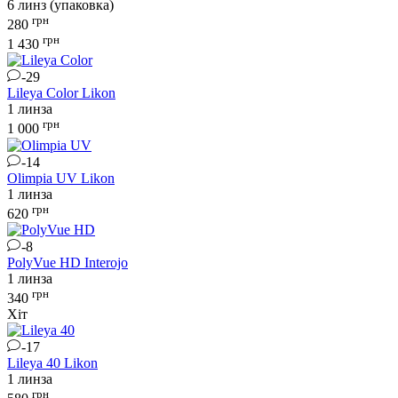
6 линз (упаковка)
грн
280
грн
1 430
-29
Lileya Color
Likon
1 линза
грн
1 000
-14
Olimpia UV
Likon
1 линза
грн
620
-8
PolyVue HD
Interojo
1 линза
грн
340
Хіт
-17
Lileya 40
Likon
1 линза
грн