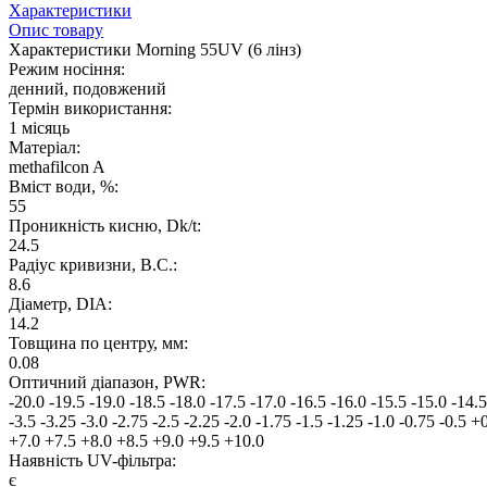
Характеристики
Опис товару
Характеристики Morning 55UV (6 лiнз)
Режим носіння:
денний, подовжений
Термін використання:
1 місяць
Матеріал:
methafilcon A
Вміст води, %:
55
Проникність кисню, Dk/t:
24.5
Радіус кривизни, B.C.:
8.6
Дiаметр, DIA:
14.2
Товщина по центру, мм:
0.08
Оптичний діапазон, PWR:
-20.0
-19.5
-19.0
-18.5
-18.0
-17.5
-17.0
-16.5
-16.0
-15.5
-15.0
-14.5
-3.5
-3.25
-3.0
-2.75
-2.5
-2.25
-2.0
-1.75
-1.5
-1.25
-1.0
-0.75
-0.5
+0
+7.0
+7.5
+8.0
+8.5
+9.0
+9.5
+10.0
Наявнiсть UV-фiльтра:
є