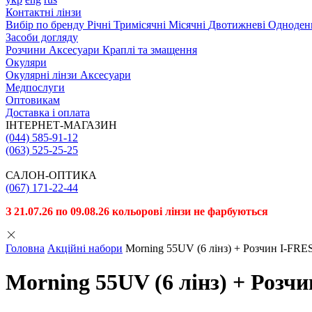
Контактні лінзи
Вибiр по бренду
Річні
Тримісячні
Місячні
Двотижневі
Одноден
Засоби догляду
Розчини
Аксесуари
Краплі та змащення
Окуляри
Окулярні лінзи
Аксесуари
Медпослуги
Оптовикам
Доставка і оплата
ІНТЕРНЕТ-МАГАЗИН
(044) 585-91-12
(063) 525-25-25
САЛОН-ОПТИКА
(067) 171-22-44
З 21.07.26 по 09.08.26 кольорові лінзи не фарбуються
Головна
Акційні набори
Morning 55UV (6 лiнз) + Розчин I-FRE
Morning 55UV (6 лiнз) + Розч