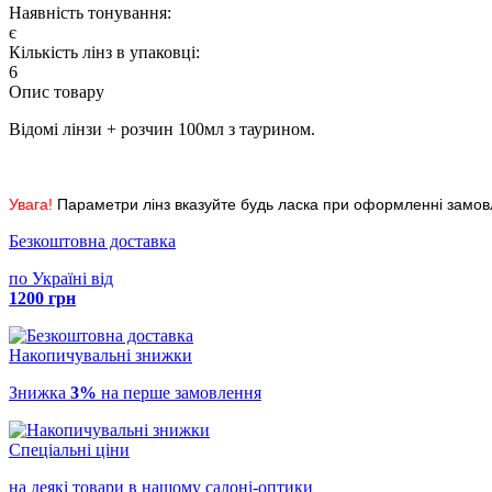
Наявність тонування:
є
Кiлькiсть лiнз в упаковцi:
6
Опис товару
Відомі лінзи + розчин 100мл з таурином.
Увага!
Параметри лінз вказуйте будь ласка при оформленні замовл
Безкоштовна доставка
по Україні від
1200 грн
Накопичувальні знижки
Знижка
3%
на перше замовлення
Спеціальні ціни
на деякі товари в нашому салоні-оптики