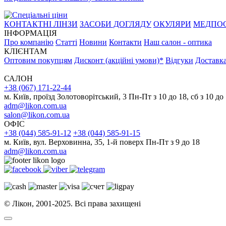
КОНТАКТНІ ЛІНЗИ
ЗАСОБИ ДОГЛЯДУ
ОКУЛЯРИ
МЕДПО
ІНФОРМАЦІЯ
Про компанію
Статті
Новини
Контакти
Наш салон - оптика
КЛІЄНТАМ
Оптовим покупцям
Дисконт (акційні умови)*
Відгуки
Доставка
САЛОН
+38 (067) 171-22-44
м. Київ, проїзд Золотоворітський, 3 Пн-Пт з 10 до 18, сб з 10 до
adm@likon.com.ua
salon@likon.com.ua
ОФІС
+38 (044) 585-91-12
+38 (044) 585-91-15
м. Київ, вул. Верховинна, 35, 1-й поверх Пн-Пт з 9 до 18
adm@likon.com.ua
© Лікон, 2001-2025. Всі права захищені