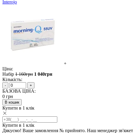
Interojo
+
Ціна:
Набір
1 160
грн
1 040
грн
Кількість:
-
+
БАЗОВА ЦІНА:
0
грн
В кошик
Купити в 1 клік
Купити в 1 клік
Дякуємо! Ваше замовлення №
прийнято. Наш менеджер зв'яжеть