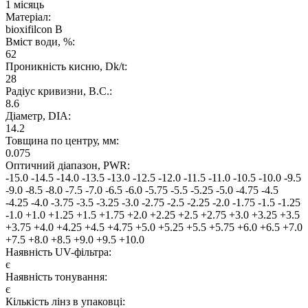
1 місяць
Матеріал:
bioxifilcon B
Вміст води, %:
62
Проникність кисню, Dk/t:
28
Радіус кривизни, B.C.:
8.6
Дiаметр, DIA:
14.2
Товщина по центру, мм:
0.075
Оптичний діапазон, PWR:
-15.0
-14.5
-14.0
-13.5
-13.0
-12.5
-12.0
-11.5
-11.0
-10.5
-10.0
-9.5
-9.0
-8.5
-8.0
-7.5
-7.0
-6.5
-6.0
-5.75
-5.5
-5.25
-5.0
-4.75
-4.5
-4.25
-4.0
-3.75
-3.5
-3.25
-3.0
-2.75
-2.5
-2.25
-2.0
-1.75
-1.5
-1.25
-1.0
+1.0
+1.25
+1.5
+1.75
+2.0
+2.25
+2.5
+2.75
+3.0
+3.25
+3.5
+3.75
+4.0
+4.25
+4.5
+4.75
+5.0
+5.25
+5.5
+5.75
+6.0
+6.5
+7.0
+7.5
+8.0
+8.5
+9.0
+9.5
+10.0
Наявнiсть UV-фiльтра:
є
Наявність тонування:
є
Кiлькiсть лiнз в упаковцi: