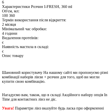
6
Характеристики Розчин I-FRESH, 360 ml
Об'єм, мл:
100
360
Термін використання після відкриття:
2 мiсяця
Мінімальний час обробки:
4 години
Видалення протеїнів:
є
Наявність мастила в складі:
є
Опис товару
Шановний користувачу На нашому сайті ми пропонуємо різні
комбінації наборів лінзи + розчин для того, щоб ви могли
купити свою комбінацію.
Нагадуємо вам, також, що в складі Акційного набору опція In
Time для контактних лінз не діє.
Увага!
Параметри лінз вказуйте будь ласка при оформленні