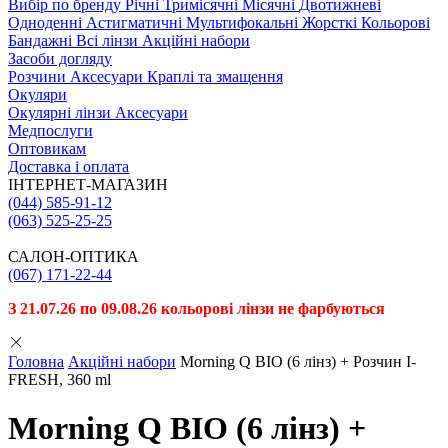
Вибiр по бренду
Річні
Тримісячні
Місячні
Двотижневі
Одноденні
Астигматичні
Мультифокальні
Жорсткі
Кольорові
Бандажні
Всі лінзи
Акційні набори
Засоби догляду
Розчини
Аксесуари
Краплі та змащення
Окуляри
Окулярні лінзи
Аксесуари
Медпослуги
Оптовикам
Доставка і оплата
ІНТЕРНЕТ-МАГАЗИН
(044) 585-91-12
(063) 525-25-25
САЛОН-ОПТИКА
(067) 171-22-44
З 21.07.26 по 09.08.26 кольорові лінзи не фарбуються
Головна
Акційні набори
Morning Q BIO (6 лiнз) + Розчин I-
FRESH, 360 ml
Morning Q BIO (6 лiнз) +