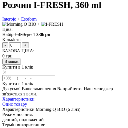
Розчин I-FRESH, 360 ml
Interojo
+
Esoform
+
Ціна:
Набір
1 480
грн
1 330
грн
Кількість:
-
+
БАЗОВА ЦІНА:
0
грн
В кошик
Купити в 1 клік
Купити в 1 клік
Дякуємо! Ваше замовлення №
прийнято. Наш менеджер
зв'яжеться з вами.
Характеристики
Опис товару
Характеристики Morning Q BIO (6 лiнз)
Режим носіння:
денний, подовжений
Термін використання: