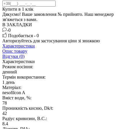
Купити в 1 клік
Дякуємо! Ваше замовлення №
прийнято. Наш менеджер
зв'яжеться з вами.
В ЗАКЛАДКИ
-0
Подобається - 0
Авторизуйтесь
для застосування ціни зі знижкою
Характеристики
Опис товару
Відгуки (0)
Характеристики
Режим носіння:
денний
Термін використання:
1 день
Матеріал:
nesofilcon A
Вміст води, %:
78
Проникність кисню, Dk/t:
42
Радіус кривизни, B.C.:
8.4
Дiаметр, DIA: