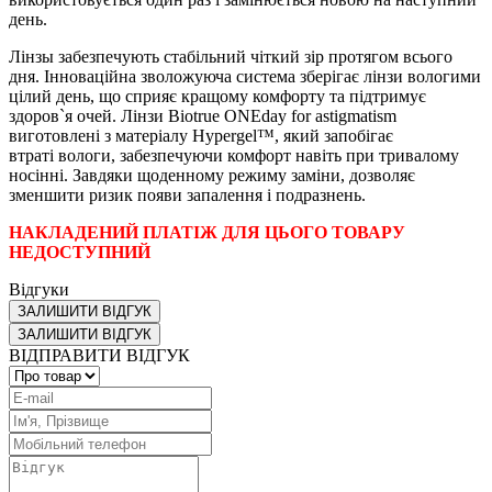
день.
Лінзы забезпечують стабільний чіткий зір протягом всього
дня. Інноваційна зволожуюча система зберігає лінзи вологими
цілий день, що сприяє кращому комфорту та підтримує
здоров`я очей. Лінзи Biotrue ONEday for astigmatism
виготовлені з матеріалу Hypergel™, який запобігає
втраті вологи, забезпечуючи комфорт навіть при тривалому
носінні. Завдяки щоденному режиму заміни, дозволяє
зменшити ризик появи запалення і подразнень.
НАКЛАДЕНИЙ ПЛАТІЖ ДЛЯ ЦЬОГО ТОВАРУ
НЕДОСТУПНИЙ
Відгуки
ЗАЛИШИТИ ВІДГУК
ЗАЛИШИТИ ВІДГУК
ВІДПРАВИТИ ВІДГУК