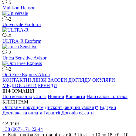
-5
Multison
Henson
-2
Universale
Esoform
-0
ULTRA-R
Esoform
-2
Unica Sensitive
Avizor
-2
Opti Free Express
Alcon
КОНТАКТНІ ЛІНЗИ
ЗАСОБИ ДОГЛЯДУ
ОКУЛЯРИ
МЕДПОСЛУГИ
БРЕНДИ
ІНФОРМАЦІЯ
Про компанію
Статті
Новини
Контакти
Наш салон - оптика
КЛІЄНТАМ
Оптовим покупцям
Дисконт (акційні умови)*
Відгуки
Доставка та оплата
Гарантії
Договір оферти
САЛОН
+38 (067) 171-22-44
м. Київ, проїзд Золотоворітський, 3 Пн-Пт з 10 до 18, сб з 10