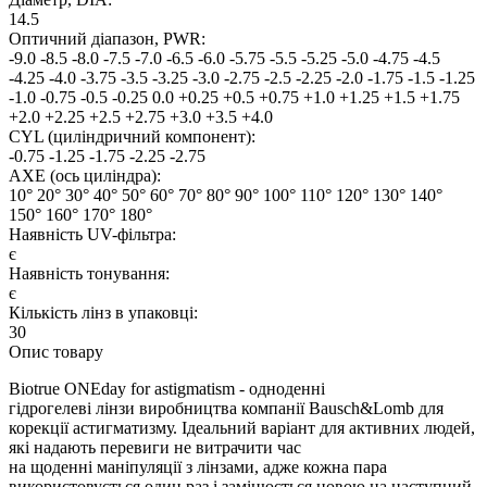
14.5
Оптичний діапазон, PWR:
-9.0
-8.5
-8.0
-7.5
-7.0
-6.5
-6.0
-5.75
-5.5
-5.25
-5.0
-4.75
-4.5
-4.25
-4.0
-3.75
-3.5
-3.25
-3.0
-2.75
-2.5
-2.25
-2.0
-1.75
-1.5
-1.25
-1.0
-0.75
-0.5
-0.25
0.0
+0.25
+0.5
+0.75
+1.0
+1.25
+1.5
+1.75
+2.0
+2.25
+2.5
+2.75
+3.0
+3.5
+4.0
CYL (циліндричний компонент):
-0.75
-1.25
-1.75
-2.25
-2.75
AXE (ось циліндра):
10°
20°
30°
40°
50°
60°
70°
80°
90°
100°
110°
120°
130°
140°
150°
160°
170°
180°
Наявнiсть UV-фiльтра:
є
Наявність тонування:
є
Кiлькiсть лiнз в упаковцi:
30
Опис товару
Biotrue ONEday for astigmatism - одноденні
гідрогелеві лінзи виробництва компанії Bausch&Lomb для
корекції астигматизму. Ідеальний варіант для активних людей,
які надають перевиги не витрачити час
на щоденні маніпуляції з лінзами, адже кожна пара
використовується один раз і замінюється новою на наступний