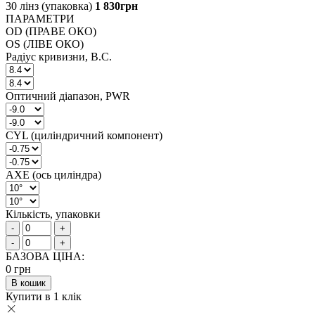
30 лінз (упаковка)
1 830
грн
ПАРАМЕТРИ
OD (ПРАВЕ ОКО)
OS (ЛІВЕ ОКО)
Радіус кривизни, B.C.
Оптичний діапазон, PWR
CYL (циліндричний компонент)
AXE (ось циліндра)
Кількість, упаковки
-
+
-
+
БАЗОВА ЦІНА:
0
грн
В кошик
Купити в 1 клік