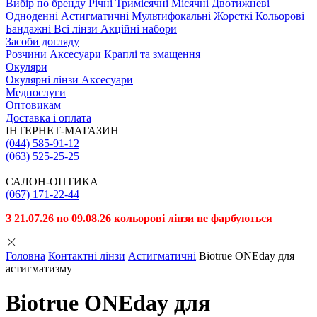
Вибiр по бренду
Річні
Тримісячні
Місячні
Двотижневі
Одноденні
Астигматичні
Мультифокальні
Жорсткі
Кольорові
Бандажні
Всі лінзи
Акційні набори
Засоби догляду
Розчини
Аксесуари
Краплі та змащення
Окуляри
Окулярні лінзи
Аксесуари
Медпослуги
Оптовикам
Доставка і оплата
ІНТЕРНЕТ-МАГАЗИН
(044) 585-91-12
(063) 525-25-25
САЛОН-ОПТИКА
(067) 171-22-44
З 21.07.26 по 09.08.26 кольорові лінзи не фарбуються
Головна
Контактні лінзи
Астигматичні
Biotrue ONEday для
астигматизму
Biotrue ONEday для