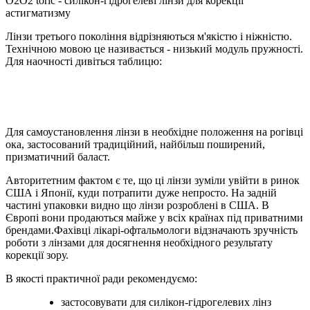
O2O2 toric - силікон-гідрогелеві лінзи для корекції
астигматизму
Лінзи третього покоління відрізняються м'якістю і ніжністю.
Технічною мовою це називається - низький модуль пружності.
Для наочності дивіться таблицю:
Для самоустановлення лінзи в необхідне положення на рогівці
ока, застосований традиційний, найбільш поширений,
призматичний баласт.
Авторитетним фактом є те, що ці лінзи зуміли увійти в ринок
США і Японії, куди потрапити дуже непросто. На задній
частині упаковки видно що лінзи розроблені в США. В
Європі вони продаються майже у всіх країнах під приватними
брендами.Фахівці лікарі-офтальмологи відзначають зручність
роботи з лінзами для досягнення необхідного результату
корекції зору.
В якості практичної ради рекомендуємо:
застосовувати для силікон-гідрогелевих лінз