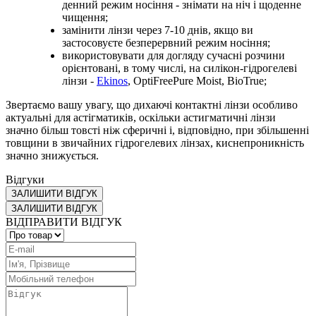
денний режим носіння - знімати на ніч і щоденне
чищення;
замінити лінзи через 7-10 днів, якщо ви
застосовуєте безперервний режим носіння;
використовувати для догляду сучасні розчини
орієнтовані, в тому числі, на силікон-гідрогелеві
лінзи -
Ekinos
, OptiFreePure Moist, BioTrue;
Звертаємо вашу увагу, що дихаючі контактні лінзи особливо
актуальні для астігматиків, оскільки астигматичні лінзи
значно більш товсті ніж сферичні і, відповідно, при збільшенні
товщини в звичайних гідрогелевих лінзах, киснепроникність
значно знижується.
Відгуки
ЗАЛИШИТИ ВІДГУК
ЗАЛИШИТИ ВІДГУК
ВІДПРАВИТИ ВІДГУК