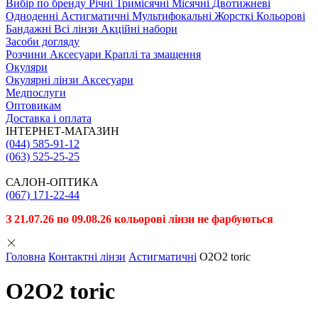
Вибiр по бренду
Річні
Тримісячні
Місячні
Двотижневі
Одноденні
Астигматичні
Мультифокальні
Жорсткі
Кольорові
Бандажні
Всі лінзи
Акційні набори
Засоби догляду
Розчини
Аксесуари
Краплі та змащення
Окуляри
Окулярні лінзи
Аксесуари
Медпослуги
Оптовикам
Доставка і оплата
ІНТЕРНЕТ-МАГАЗИН
(044) 585-91-12
(063) 525-25-25
САЛОН-ОПТИКА
(067) 171-22-44
З 21.07.26 по 09.08.26 кольорові лінзи не фарбуються
Головна
Контактні лінзи
Астигматичні
O2O2 toric
O2O2 toric