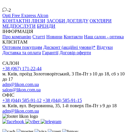
-2
Opti Free Express
Alcon
КОНТАКТНІ ЛІНЗИ
ЗАСОБИ ДОГЛЯДУ
ОКУЛЯРИ
МЕДПОСЛУГИ
БРЕНДИ
ІНФОРМАЦІЯ
Про компанію
Статті
Новини
Контакти
Наш салон - оптика
КЛІЄНТАМ
Оптовим покупцям
Дисконт (акційні умови)*
Відгуки
Доставка та оплата
Гарантії
Договір оферти
САЛОН
+38 (067) 171-22-44
м. Київ, проїзд Золотоворітський, 3 Пн-Пт з 10 до 18, сб з 10
до 17
adm@likon.com.ua
salon@likon.com.ua
ОФІС
+38 (044) 585-91-12
+38 (044) 585-91-15
м. Київ, вул. Верховинна, 35, 1-й поверх Пн-Пт з 9 до 18
adm@likon.com.ua