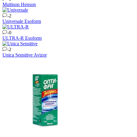
Multison
Henson
-2
Universale
Esoform
-0
ULTRA-R
Esoform
-2
Unica Sensitive
Avizor