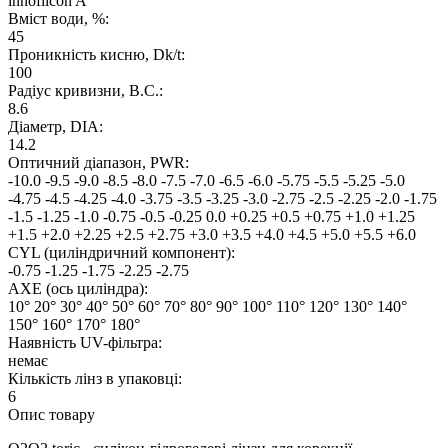
innofilcon A
Вміст води, %:
45
Проникність кисню, Dk/t:
100
Радіус кривизни, B.C.:
8.6
Дiаметр, DIA:
14.2
Оптичний діапазон, PWR:
-10.0
-9.5
-9.0
-8.5
-8.0
-7.5
-7.0
-6.5
-6.0
-5.75
-5.5
-5.25
-5.0
-4.75
-4.5
-4.25
-4.0
-3.75
-3.5
-3.25
-3.0
-2.75
-2.5
-2.25
-2.0
-1.75
-1.5
-1.25
-1.0
-0.75
-0.5
-0.25
0.0
+0.25
+0.5
+0.75
+1.0
+1.25
+1.5
+2.0
+2.25
+2.5
+2.75
+3.0
+3.5
+4.0
+4.5
+5.0
+5.5
+6.0
CYL (циліндричний компонент):
-0.75
-1.25
-1.75
-2.25
-2.75
AXE (ось циліндра):
10°
20°
30°
40°
50°
60°
70°
80°
90°
100°
110°
120°
130°
140°
150°
160°
170°
180°
Наявнiсть UV-фiльтра:
немає
Кiлькiсть лiнз в упаковцi:
6
Опис товару