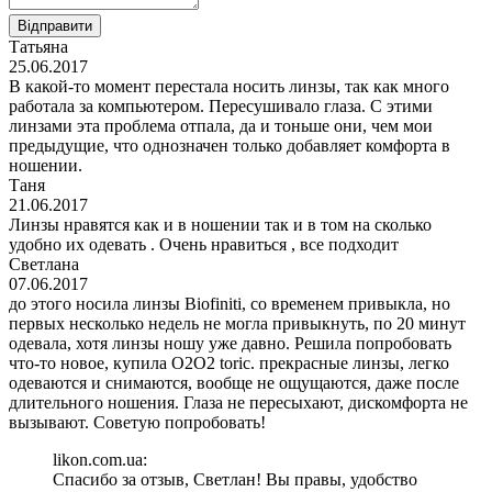
Відправити
Татьяна
25.06.2017
В какой-то момент перестала носить линзы, так как много
работала за компьютером. Пересушивало глаза. С этими
линзами эта проблема отпала, да и тоньше они, чем мои
предыдущие, что однозначен только добавляет комфорта в
ношении.
Таня
21.06.2017
Линзы нравятся как и в ношении так и в том на сколько
удобно их одевать . Очень нравиться , все подходит
Светлана
07.06.2017
до этого носила линзы Biofiniti, со временем привыкла, но
первых несколько недель не могла привыкнуть, по 20 минут
одевала, хотя линзы ношу уже давно. Решила попробовать
что-то новое, купила О2О2 toric. прекрасные линзы, легко
одеваются и снимаются, вообще не ощущаются, даже после
длительного ношения. Глаза не пересыхают, дискомфорта не
вызывают. Советую попробовать!
likon.com.ua:
Спасибо за отзыв, Светлан! Вы правы, удобство