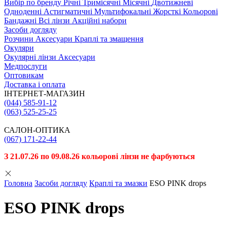
Вибiр по бренду
Річні
Тримісячні
Місячні
Двотижневі
Одноденні
Астигматичні
Мультифокальні
Жорсткі
Кольорові
Бандажні
Всі лінзи
Акційні набори
Засоби догляду
Розчини
Аксесуари
Краплі та змащення
Окуляри
Окулярні лінзи
Аксесуари
Медпослуги
Оптовикам
Доставка і оплата
ІНТЕРНЕТ-МАГАЗИН
(044) 585-91-12
(063) 525-25-25
САЛОН-ОПТИКА
(067) 171-22-44
З 21.07.26 по 09.08.26 кольорові лінзи не фарбуються
Головна
Засоби догляду
Краплі та змазки
ESO PINK drops
ESO PINK drops