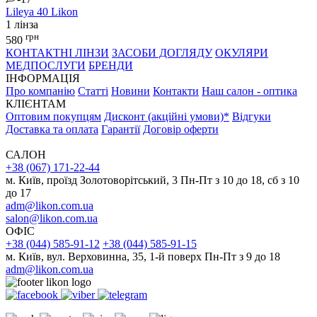
Lileya 40
Likon
1 лінза
грн
580
КОНТАКТНІ ЛІНЗИ
ЗАСОБИ ДОГЛЯДУ
ОКУЛЯРИ
МЕДПОСЛУГИ
БРЕНДИ
ІНФОРМАЦІЯ
Про компанію
Статті
Новини
Контакти
Наш салон - оптика
КЛІЄНТАМ
Оптовим покупцям
Дисконт (акційні умови)*
Відгуки
Доставка та оплата
Гарантії
Договір оферти
САЛОН
+38 (067) 171-22-44
м. Київ, проїзд Золотоворітський, 3 Пн-Пт з 10 до 18, сб з 10
до 17
adm@likon.com.ua
salon@likon.com.ua
ОФІС
+38 (044) 585-91-12
+38 (044) 585-91-15
м. Київ, вул. Верховинна, 35, 1-й поверх Пн-Пт з 9 до 18
adm@likon.com.ua