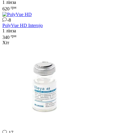
1 лінза
грн
620
-8
PolyVue HD
Interojo
1 лінза
грн
340
Хіт
-17