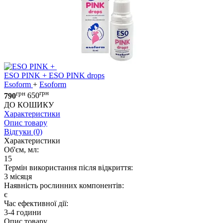
+
ESO PINK
+
ESO PINK drops
Esoform
+
Esoform
грн
грн
790
650
ДО КОШИКУ
Характеристики
Опис товару
Відгуки (0)
Характеристики
Об'єм, мл:
15
Термін використання після відкриття:
3 мiсяця
Наявність рослинних компонентів:
є
Час ефективної дії:
3-4 години
Опис товару