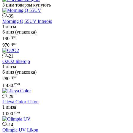
З цим товаром купують
-39
Morning Q 55UV
Interojo
1 лінза
6 лінз (упаковка)
грн
190
грн
970
-21
O2O2
Interojo
1 лінза
6 лінз (упаковка)
грн
280
грн
1 430
-29
Lileya Color
Likon
1 лінза
грн
1 000
-14
Olimpia UV
Likon