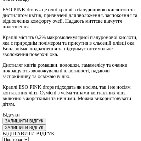
ESO PINK drops - це очні краплі з гіалуроновою кислотою та
дистилятом квітів, призначені для зволоження, заспокоєння та
відновлення комфорту очей. Надають миттєве відчуття
полегшення.
Краплі містять 0,2% макромолекулярної гіалуронової кислоти,
яка є природнім полімером та присутня в сльозній плівці ока.
Вона знімає подразнення та підтримує оптимальне
зволоження поверхні ока.
Дистилят квітів ромашки, волошки, гамамелісу та очанки
покращують зволожувальні властивості, надаючи
заспокійливу та освіжаючу дію.
Краплі ESO PINK drops підходять як носіям, так і не носіям
контактних лінз. Сумісні з усіма типами контактних лінз,
включно з жорсткими та нічними. Можна використовувати
дітям.
Відгуки
ЗАЛИШИТИ ВІДГУК
ЗАЛИШИТИ ВІДГУК
ВІДПРАВИТИ ВІДГУК