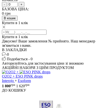
-
+
БАЗОВА ЦІНА:
0
грн
В кошик
Купити в 1 клік
Купити в 1 клік
Дякуємо! Ваше замовлення №
прийнято. Наш менеджер
зв'яжеться з вами.
В ЗАКЛАДКИ
-0
Подобається - 0
Авторизуйтесь
для застосування ціни зі знижкою
АКЦІЙНІ НАБОРИ З ЦИМ ПРОДУКТОМ
+
O2O2
+
ESO PINK drops
Interojo
+
Esoform
грн
грн
1 800
1 620
ДО КОШИКУ