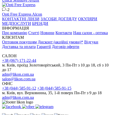
Unica Sensitive
Avizor
-2
Opti Free Express
Alcon
КОНТАКТНІ ЛІНЗИ
ЗАСОБИ ДОГЛЯДУ
ОКУЛЯРИ
МЕДПОСЛУГИ
БРЕНДИ
ІНФОРМАЦІЯ
Про компанію
Статті
Новини
Контакти
Наш салон - оптика
КЛІЄНТАМ
Оптовим покупцям
Дисконт (акційні умови)*
Відгуки
Доставка та оплата
Гарантії
Договір оферти
САЛОН
+38 (067) 171-22-44
м. Київ, проїзд Золотоворітський, 3 Пн-Пт з 10 до 18, сб з 10
до 17
adm@likon.com.ua
salon@likon.com.ua
ОФІС
+38 (044) 585-91-12
+38 (044) 585-91-15
м. Київ, вул. Верховинна, 35, 1-й поверх Пн-Пт з 9 до 18
adm@likon.com.ua