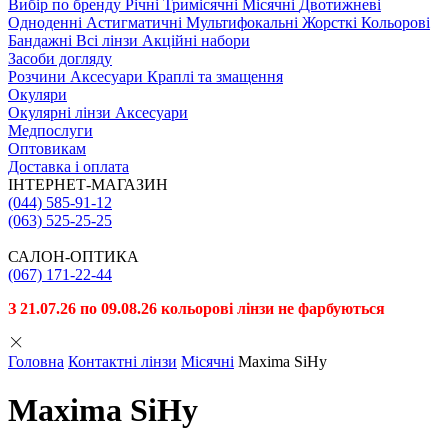
Вибiр по бренду
Річні
Тримісячні
Місячні
Двотижневі
Одноденні
Астигматичні
Мультифокальні
Жорсткі
Кольорові
Бандажні
Всі лінзи
Акційні набори
Засоби догляду
Розчини
Аксесуари
Краплі та змащення
Окуляри
Окулярні лінзи
Аксесуари
Медпослуги
Оптовикам
Доставка і оплата
ІНТЕРНЕТ-МАГАЗИН
(044) 585-91-12
(063) 525-25-25
САЛОН-ОПТИКА
(067) 171-22-44
З 21.07.26 по 09.08.26 кольорові лінзи не фарбуються
Головна
Контактні лінзи
Місячні
Maxima SiHy
Maxima SiHy