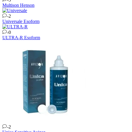
Multison
Henson
-2
Universale
Esoform
-0
ULTRA-R
Esoform
-2