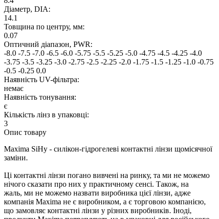
8.4
Дiаметр, DIA:
14.1
Товщина по центру, мм:
0.07
Оптичний діапазон, PWR:
-8.0
-7.5
-7.0
-6.5
-6.0
-5.75
-5.5
-5.25
-5.0
-4.75
-4.5
-4.25
-4.0
-3.75
-3.5
-3.25
-3.0
-2.75
-2.5
-2.25
-2.0
-1.75
-1.5
-1.25
-1.0
-0.75
-0.5
-0.25
0.0
Наявнiсть UV-фiльтра:
немає
Наявність тонування:
є
Кiлькiсть лiнз в упаковцi:
3
Опис товару
Maxima SiHy
-
силікон-
гідрогелеві
контактні
лінзи
щомісячної
заміни
.
Ці
контактні
лінзи
погано вивчені на ринку, та ми не можемо
нічого
сказати про
них
у практичному
сенсі.
Також
,
на
жаль,
ми не можемо назвати
виробника
цієї лінзи
,
адже
компанія
Maxima
не є виробником
,
а
є торговою компанією,
що
замовляє
контактні
лінзи
у різних виробників
. Іноді,