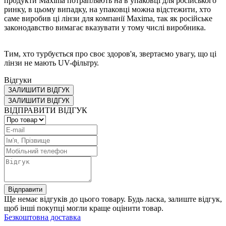
продукти
Maxima
потрапляють на в упаковці для російського
ринку, в цьому випадку, на упаковці можна відстежити, хто
саме виробив ці лінзи для компанії
Maxima, так як російське
законодавство вимагає вказувати у тому числі виробника.
Тим
,
хто турбується
про своє здоров'я
,
звертаємо увагу
,
що ці
лінзи не
мають
UV-
фільтру
.
Відгуки
ЗАЛИШИТИ ВІДГУК
ЗАЛИШИТИ ВІДГУК
ВІДПРАВИТИ ВІДГУК
Відправити
Ще немає відгуків до цього товару. Будь ласка, залиште відгук,
щоб інші покупці могли краще оцінити товар.
Безкоштовна доставка