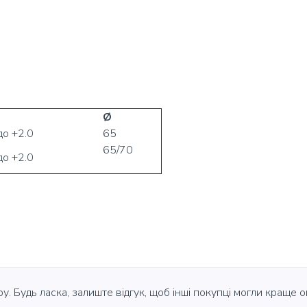
Ø
до +2.0
65
65/70
до +2.0
у. Будь ласка, залиште відгук, щоб інші покупці могли краще о