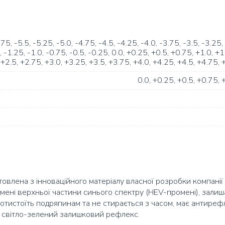
.75
-5.5
-5.25
-5.0
-4.75
-4.5
-4.25
-4.0
-3.75
-3.5
-3.25
-1.25
-1.0
-0.75
-0.5
-0.25
0.0
+0.25
+0.5
+0.75
+1.0
+1
+2.5
+2.75
+3.0
+3.25
+3.5
+3.75
+4.0
+4.25
+4.5
+4.75
0.0
+0.25
+0.5
+0.75
готовлена з інноваційного матеріалу власної розробки компані
ені верхньої частини синього спектру (HEV-промені), залиш
отистоїть подряпинам та не стирається з часом, має антирефл
є світло-зелений залишковий рефлекс.