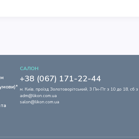
САЛОН
+38 (067) 171-22-44
ям
 умови)*
м. Київ, проїзд Золотоворітський, 3 Пн-Пт з 10 до 18, сб з
adm@likon.com.ua
salon@likon.com.ua
ата