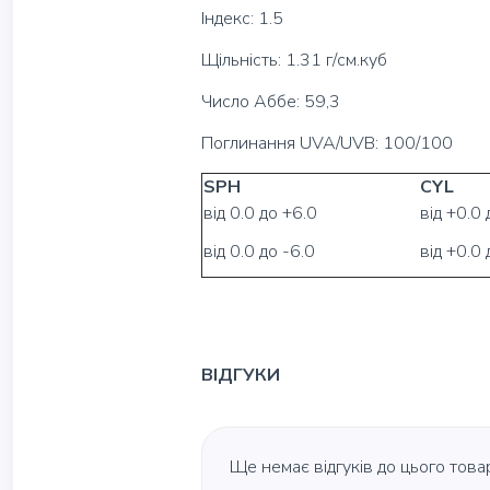
Індекс: 1.5
Щільність: 1.31 г/см.куб
Число Аббе: 59,3
Поглинання UVA/UVB: 100/100
SPH
CYL
від 0.0 до +6.0
від +0.0 
від 0.0 до -6.0
від +0.0 
ВІДГУКИ
Ще немає відгуків до цього товар