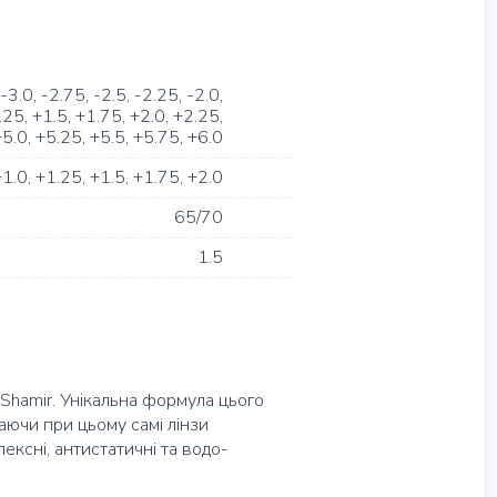
-3.0
-2.75
-2.5
-2.25
-2.0
.25
+1.5
+1.75
+2.0
+2.25
+5.0
+5.25
+5.5
+5.75
+6.0
+1.0
+1.25
+1.5
+1.75
+2.0
65/70
1.5
ї Shamir. Унікальна формула цього
аючи при цьому самі лінзи
ексні, антистатичні та водо-