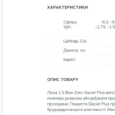
ХАРАКТЕРИСТИКИ
Сфера,
-6.0
-5
Sph:
-1.75
-1.5
Циліндр, Cyl:
Діаметр, см:
Індекс:
ОПИС ТОВАРУ
Лінза 1.5 Blue Zero Glacier Plus ви
полімеру дозволяє абсорбувати пром
прозорими. Покриття Glacier Plus пр
брудовідштовхуючі властивості. Ма