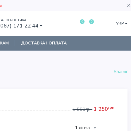
я
САЛОН-ОПТИКА
0
0
УКР
(067) 171 22 44
КАМ
ДОСТАВКА І ОПЛАТА
Shamir
грн
1 250
1 550
грн