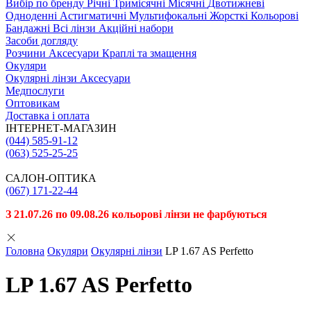
Вибiр по бренду
Річні
Тримісячні
Місячні
Двотижневі
Одноденні
Астигматичні
Мультифокальні
Жорсткі
Кольорові
Бандажні
Всі лінзи
Акційні набори
Засоби догляду
Розчини
Аксесуари
Краплі та змащення
Окуляри
Окулярні лінзи
Аксесуари
Медпослуги
Оптовикам
Доставка і оплата
ІНТЕРНЕТ-МАГАЗИН
(044) 585-91-12
(063) 525-25-25
САЛОН-ОПТИКА
(067) 171-22-44
З 21.07.26 по 09.08.26 кольорові лінзи не фарбуються
Головна
Окуляри
Окулярні лінзи
LP 1.67 AS Perfetto
LP 1.67 AS Perfetto