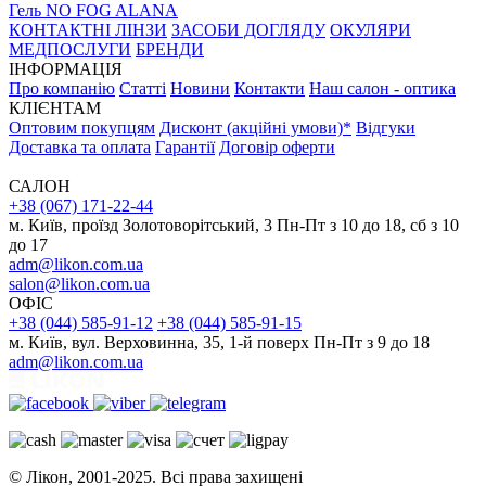
Гель NO FOG
ALANA
КОНТАКТНІ ЛІНЗИ
ЗАСОБИ ДОГЛЯДУ
ОКУЛЯРИ
МЕДПОСЛУГИ
БРЕНДИ
ІНФОРМАЦІЯ
Про компанію
Статті
Новини
Контакти
Наш салон - оптика
КЛІЄНТАМ
Оптовим покупцям
Дисконт (акційні умови)*
Відгуки
Доставка та оплата
Гарантії
Договір оферти
САЛОН
+38 (067) 171-22-44
м. Київ, проїзд Золотоворітський, 3 Пн-Пт з 10 до 18, сб з 10
до 17
adm@likon.com.ua
salon@likon.com.ua
ОФІС
+38 (044) 585-91-12
+38 (044) 585-91-15
м. Київ, вул. Верховинна, 35, 1-й поверх Пн-Пт з 9 до 18
adm@likon.com.ua
© Лікон, 2001-2025. Всі права захищені