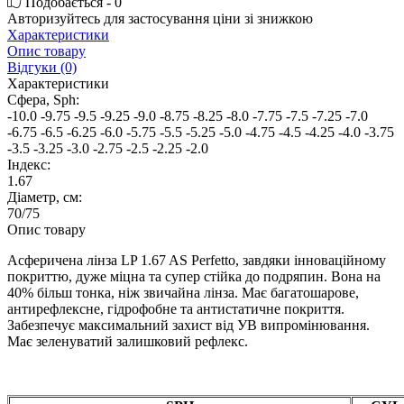
Подобається - 0
Авторизуйтесь
для застосування ціни зі знижкою
Характеристики
Опис товару
Відгуки (0)
Характеристики
Сфера, Sph:
-10.0
-9.75
-9.5
-9.25
-9.0
-8.75
-8.25
-8.0
-7.75
-7.5
-7.25
-7.0
-6.75
-6.5
-6.25
-6.0
-5.75
-5.5
-5.25
-5.0
-4.75
-4.5
-4.25
-4.0
-3.75
-3.5
-3.25
-3.0
-2.75
-2.5
-2.25
-2.0
Індекс:
1.67
Діаметр, см:
70/75
Опис товару
Асферичена лінза LP 1.67 AS Perfetto, завдяки інноваційному
покриттю, дуже міцна та супер стійка до подряпин. Вона на
40% більш тонка, ніж звичайна лінза. Має багатошарове,
антирефлексне, гідрофобне та антистатичне покриття.
Забезпечує максимальний захист від УВ випромінювання.
Має зеленуватий залишковий рефлекс.