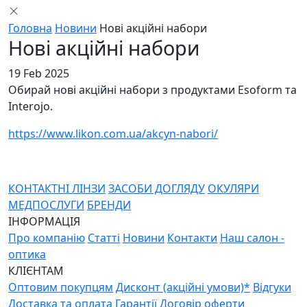
Головна
Новини
Нові акційні набори
Нові акційні набори
19 Feb 2025
Обирай нові акційні набори з продуктами Esoform та
Interojo.
https://www.likon.com.ua/akcyn-nabori/
КОНТАКТНІ ЛІНЗИ
ЗАСОБИ ДОГЛЯДУ
ОКУЛЯРИ
МЕДПОСЛУГИ
БРЕНДИ
ІНФОРМАЦІЯ
Про компанію
Статті
Новини
Контакти
Наш салон -
оптика
КЛІЄНТАМ
Оптовим покупцям
Дисконт (акційні умови)*
Відгуки
Доставка та оплата
Гарантії
Договір оферти