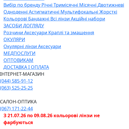
Вибiр по бренду
Річні
Тримісячні
Місячні
Двотижневі
Одноденні
Астигматичні
Мультифокальні
Жорсткі
Кольорові
Бандажні
Всі лінзи
Акційні набори
ЗАСОБИ ДОГЛЯДУ
Розчини
Аксесуари
Краплі та змащення
ОКУЛЯРИ
Окулярні лінзи
Аксесуари
МЕДПОСЛУГИ
ОПТОВИКАМ
ДОСТАВКА І ОПЛАТА
ІНТЕРНЕТ-МАГАЗИН
(044) 585-91-12
(063) 525-25-25
САЛОН-ОПТИКА
(067) 171-22-44
З 21.07.26 по 09.08.26 кольорові лінзи не
фарбуються