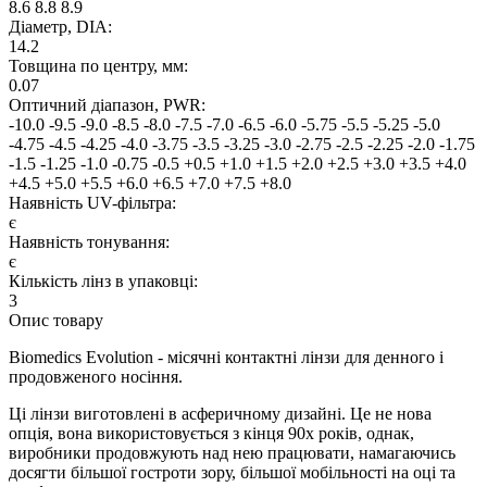
8.6
8.8
8.9
Дiаметр, DIA:
14.2
Товщина по центру, мм:
0.07
Оптичний діапазон, PWR:
-10.0
-9.5
-9.0
-8.5
-8.0
-7.5
-7.0
-6.5
-6.0
-5.75
-5.5
-5.25
-5.0
-4.75
-4.5
-4.25
-4.0
-3.75
-3.5
-3.25
-3.0
-2.75
-2.5
-2.25
-2.0
-1.75
-1.5
-1.25
-1.0
-0.75
-0.5
+0.5
+1.0
+1.5
+2.0
+2.5
+3.0
+3.5
+4.0
+4.5
+5.0
+5.5
+6.0
+6.5
+7.0
+7.5
+8.0
Наявнiсть UV-фiльтра:
є
Наявність тонування:
є
Кiлькiсть лiнз в упаковцi:
3
Опис товару
Biomedics Evolution - місячні контактні лінзи для денного і
продовженого носіння.
Ці лінзи виготовлені в асферичному дизайні. Це не нова
опція, вона використовується з кінця 90х років, однак,
виробники продовжують над нею працювати, намагаючись
досягти більшої гостроти зору, більшої мобільності на оці та