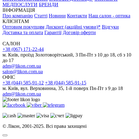
МЕДПОСЛУГИ
БРЕНДИ
ІНФОРМАЦІЯ
Про компанію
Статті
Новини
Контакти
Наш салон - оптика
КЛІЄНТАМ
Оптовим покупцям
Дисконт (акційні умови)*
Відгуки
Доставка та оплата
Гарантії
Договір оферти
САЛОН
+38 (067) 171-22-44
м. Київ, проїзд Золотоворітський, 3 Пн-Пт з 10 до 18, сб з 10
до 17
adm@likon.com.ua
salon@likon.com.ua
ОФІС
+38 (044) 585-91-12
+38 (044) 585-91-15
м. Київ, вул. Верховинна, 35, 1-й поверх Пн-Пт з 9 до 18
adm@likon.com.ua
© Лікон, 2001-2025. Всі права захищені