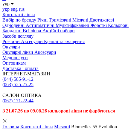
укр
укр
eng
rus
Контактні лінзи
Вибiр по бренду
Річні
Тримісячні
Місячні
Двотижневі
Одноденні
Астигматичні
Мультифокальні
Жорсткі
Кольорові
Бандажні
Всі лінзи
Акційні набори
Засоби догляду
Розчини
Аксесуари
Краплі та змащення
Окуляри
Окулярні лінзи
Аксесуари
Медпослуги
Оптовикам
Доставка і оплата
ІНТЕРНЕТ-МАГАЗИН
(044) 585-91-12
(063) 525-25-25
САЛОН-ОПТИКА
(067) 171-22-44
З 21.07.26 по 09.08.26 кольорові лінзи не фарбуються
Головна
Контактні лінзи
Місячні
Biomedics 55 Evolution