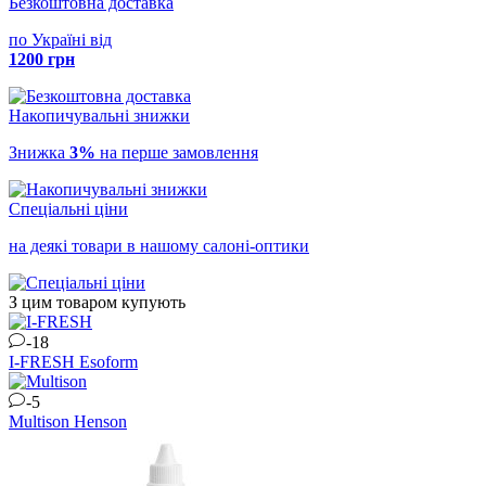
Безкоштовна доставка
по Україні від
1200 грн
Накопичувальні знижки
Знижка
3%
на перше замовлення
Спеціальні ціни
на деякі товари в нашому салоні-оптики
З цим товаром купують
-18
I-FRESH
Esoform
-5
Multison
Henson