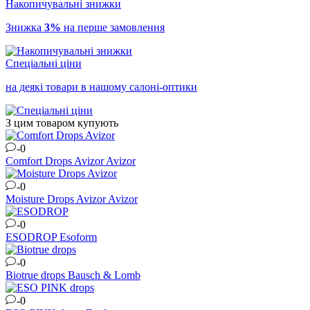
Накопичувальні знижки
Знижка
3%
на перше замовлення
Спеціальні ціни
на деякі товари в нашому салоні-оптики
З цим товаром купують
-0
Comfort Drops Avizor
Avizor
-0
Moisture Drops Avizor
Avizor
-0
ESODROP
Esoform
-0
Biotrue drops
Bausch & Lomb
-0