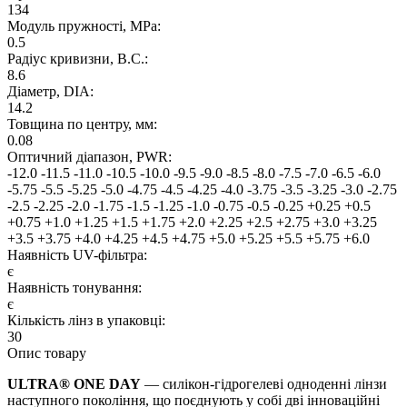
134
Модуль пружності, MPa:
0.5
Радіус кривизни, B.C.:
8.6
Дiаметр, DIA:
14.2
Товщина по центру, мм:
0.08
Оптичний діапазон, PWR:
-12.0
-11.5
-11.0
-10.5
-10.0
-9.5
-9.0
-8.5
-8.0
-7.5
-7.0
-6.5
-6.0
-5.75
-5.5
-5.25
-5.0
-4.75
-4.5
-4.25
-4.0
-3.75
-3.5
-3.25
-3.0
-2.75
-2.5
-2.25
-2.0
-1.75
-1.5
-1.25
-1.0
-0.75
-0.5
-0.25
+0.25
+0.5
+0.75
+1.0
+1.25
+1.5
+1.75
+2.0
+2.25
+2.5
+2.75
+3.0
+3.25
+3.5
+3.75
+4.0
+4.25
+4.5
+4.75
+5.0
+5.25
+5.5
+5.75
+6.0
Наявнiсть UV-фiльтра:
є
Наявність тонування:
є
Кiлькiсть лiнз в упаковцi:
30
Опис товару
ULTRA® ONE DAY
— силікон-гідрогелеві одноденні лінзи
наступного покоління, що поєднують у собі дві інноваційні