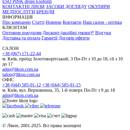
ESO PINK drops
Esoform
КОНТАКТНІ ЛІНЗИ
ЗАСОБИ ДОГЛЯДУ
ОКУЛЯРИ
МЕДПОСЛУГИ
БРЕНДИ
ІНФОРМАЦІЯ
Про компанію
Статті
Новини
Контакти
Наш салон - оптика
КЛІЄНТАМ
Оптовим покупцям
Дисконт (акційні умови)*
Відгуки
Доставка та оплата
Гарантії
Договір оферти
САЛОН
+38 (067) 171-22-44
м. Київ, проїзд Золотоворітський, 3 Пн-Пт з 10 до 18, сб з 10
до 17
adm@likon.com.ua
salon@likon.com.ua
ОФІС
+38 (044) 585-91-12
+38 (044) 585-91-15
м. Київ, вул. Верховинна, 35, 1-й поверх Пн-Пт з 9 до 18
adm@likon.com.ua
© Лікон, 2001-2025. Всі права захищені