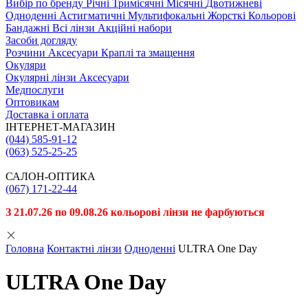
Вибiр по бренду
Річні
Тримісячні
Місячні
Двотижневі
Одноденні
Астигматичні
Мультифокальні
Жорсткі
Кольорові
Бандажні
Всі лінзи
Акційні набори
Засоби догляду
Розчини
Аксесуари
Краплі та змащення
Окуляри
Окулярні лінзи
Аксесуари
Медпослуги
Оптовикам
Доставка і оплата
ІНТЕРНЕТ-МАГАЗИН
(044) 585-91-12
(063) 525-25-25
САЛОН-ОПТИКА
(067) 171-22-44
З 21.07.26 по 09.08.26 кольорові лінзи не фарбуються
Головна
Контактні лінзи
Одноденні
ULTRA One Day
ULTRA One Day