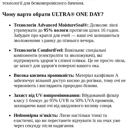
технології для безкомпромісного бачення.
Чому варто обрати ULTRA® ONE DAY?
Технологія Advanced MoistureSeal®:
Дозволяє лінзі
утримувати до
95% вологи
протягом цілих 16 годин.
Забудьте про краплі для очей — ваші очі залишаються
зволоженими з ранку до пізнього вечора.
Технологія ComfortFeel:
Вивільняє спеціальні
компоненти (електроліти та зволожувачі), які
підтримують здоров’я слізної плівки. Це не просто лінза,
це захист для здоров'я поверхні вашого ока.
Висока киснева проникність:
Матеріал калфілкон А
забезпечує вільний доступ кисню до рогівки, тому очі не
червоніють і виглядають природно білими.
Захист від UV-випромінювання:
Вбудований фільтр
класу 1 блокує до 95% UVB та 50% UVA променів,
захищаючи ваші очі від шкідливого впливу сонця.
Неймовірна м'якість:
Лінзи настільки тонкі та
еластичні, що ви перестанете відчувати їх на очах уже
через секунду після надягання.