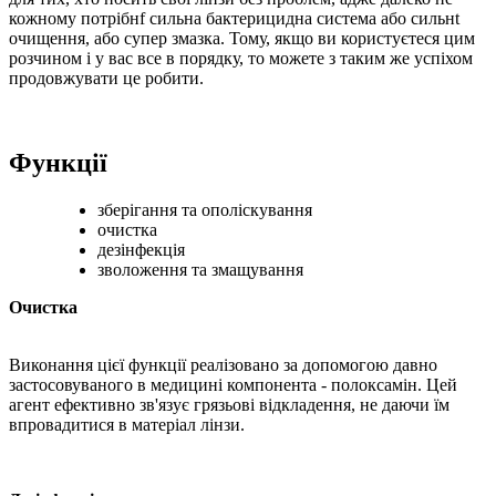
кожному потрібнf сильна бактерицидна система або сильнt
очищення, або супер змазка. Тому, якщо ви користуєтеся цим
розчином і у вас все в порядку, то можете з таким же успіхом
продовжувати це робити.
Функції
зберігання та
ополіскування
очистка
дезінфекція
зволоження
та змащування
Очистка
Виконання цієї функції
реалізовано за допомогою
давно
застосовуваного
в
медицині
компонента
-
полоксамін
.
Цей
агент
ефективно зв'язує
грязьові
відкладення
,
не даючи їм
впровадитися
в матеріал
лінзи.