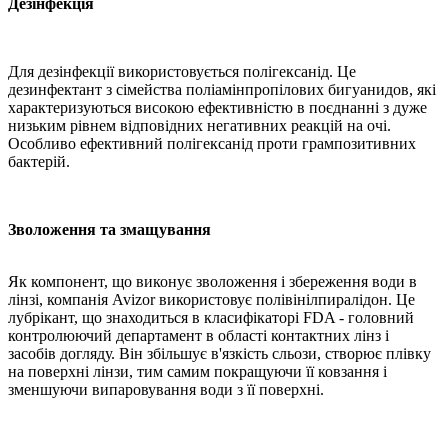
Дезінфекція
Для
дезінфекції
використовується
полігексанід
.
Це
дезинфектант
з сімейства
поліамінпропілових
бигуанидов
,
які
характеризуються
високою ефективністю
в
поєднанні з дуже
низьким рівнем
відповідних
негативних реакцій
на
очі.
Особливо ефективний
полігексанід
проти
грампозитивних
бактерій.
Зволоження та змащування
Як компонент
,
що виконує
зволоження
і збереження
води
в
лінзі
,
компанія
Avizor
використовує
полівінілпиралідон
.
Це
лубрікант
,
що знаходиться
в
класифікаторі
FDA
- головний
контролюючий
департамент
в
області
контактних
лінз і
засобів догляду
.
Він збільшує
в'язкість
сльози
,
створює
плівку
на
поверхні лінзи
,
тим самим
покращуючи її
ковзання і
зменшуючи
випаровування
води
з її поверхні.