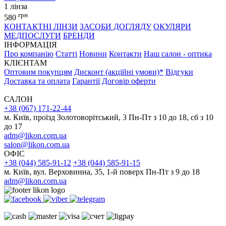
1 лінза
грн
580
КОНТАКТНІ ЛІНЗИ
ЗАСОБИ ДОГЛЯДУ
ОКУЛЯРИ
МЕДПОСЛУГИ
БРЕНДИ
ІНФОРМАЦІЯ
Про компанію
Статті
Новини
Контакти
Наш салон - оптика
КЛІЄНТАМ
Оптовим покупцям
Дисконт (акційні умови)*
Відгуки
Доставка та оплата
Гарантії
Договір оферти
САЛОН
+38 (067) 171-22-44
м. Київ, проїзд Золотоворітський, 3 Пн-Пт з 10 до 18, сб з 10
до 17
adm@likon.com.ua
salon@likon.com.ua
ОФІС
+38 (044) 585-91-12
+38 (044) 585-91-15
м. Київ, вул. Верховинна, 35, 1-й поверх Пн-Пт з 9 до 18
adm@likon.com.ua