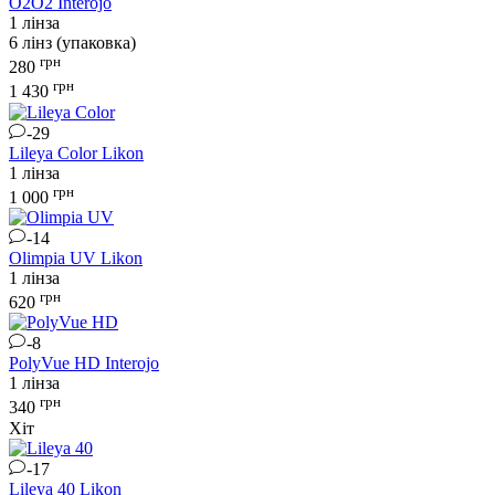
O2O2
Interojo
1 лінза
6 лінз (упаковка)
грн
280
грн
1 430
-29
Lileya Color
Likon
1 лінза
грн
1 000
-14
Olimpia UV
Likon
1 лінза
грн
620
-8
PolyVue HD
Interojo
1 лінза
грн
340
Хіт
-17
Lileya 40
Likon