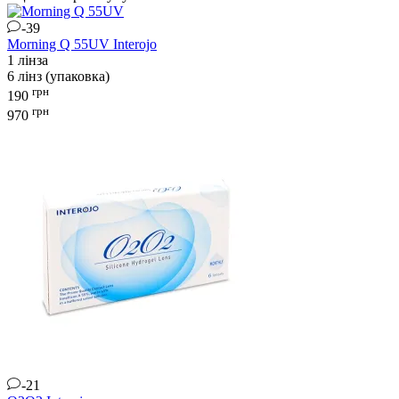
-39
Morning Q 55UV
Interojo
1 лінза
6 лінз (упаковка)
грн
190
грн
970
-21