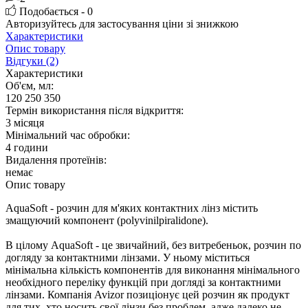
Подобається - 0
Авторизуйтесь
для застосування ціни зі знижкою
Характеристики
Опис товару
Відгуки (2)
Характеристики
Об'єм, мл:
120
250
350
Термін використання після відкриття:
3 мiсяця
Мінімальний час обробки:
4 години
Видалення протеїнів:
немає
Опис товару
AquaSoft
-
розчин
для
м'яких контактних
лінз
містить
змащуючий
компонент (
polyvinilpiralidone
)
.
В цілому AquaSoft - це звичайний, без витребеньок, розчин по
догляду за контактними лінзами. У ньому міститься
мінімальна кількість компонентів для виконання мінімального
необхідного переліку функцій при догляді за контактними
лінзами. Компанія Avizor позиціонує цей розчин як продукт
для тих, хто носить свої лінзи без проблем, адже далеко не