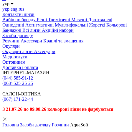
укр
укр
eng
rus
Контактні лінзи
Вибiр по бренду
Річні
Тримісячні
Місячні
Двотижневі
Одноденні
Астигматичні
Мультифокальні
Жорсткі
Кольорові
Бандажні
Всі лінзи
Акційні набори
Засоби догляду
Розчини
Аксесуари
Краплі та змащення
Окуляри
Окулярні лінзи
Аксесуари
Медпослуги
Оптовикам
Доставка і оплата
ІНТЕРНЕТ-МАГАЗИН
(044) 585-91-12
(063) 525-25-25
САЛОН-ОПТИКА
(067) 171-22-44
З 21.07.26 по 09.08.26 кольорові лінзи не фарбуються
Головна
Засоби догляду
Розчини
AquaSoft