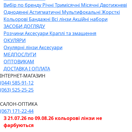
Вибiр по бренду
Річні
Тримісячні
Місячні
Двотижневі
Одноденні
Астигматичні
Мультифокальні
Жорсткі
Кольорові
Бандажні
Всі лінзи
Акційні набори
ЗАСОБИ ДОГЛЯДУ
Розчини
Аксесуари
Краплі та змащення
ОКУЛЯРИ
Окулярні лінзи
Аксесуари
МЕДПОСЛУГИ
ОПТОВИКАМ
ДОСТАВКА І ОПЛАТА
ІНТЕРНЕТ-МАГАЗИН
(044) 585-91-12
(063) 525-25-25
САЛОН-ОПТИКА
(067) 171-22-44
З 21.07.26 по 09.08.26 кольорові лінзи не
фарбуються