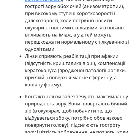
гостроті зору обох очей (анизометропии),
при високому ступені короткозорості і
далекозорості, коли потрібно носити
окуляри з товстими скельцями, які погано
впливають на імідж, а у дітей можуть
перешкоджати нормальному спілкуванню зі
однолітками.
Лінзи сприяють реабілітації при афакии
(відсутність кришталика в оці), компенсації
кератоконуса (вродженої патології рогівки,
при якій її поверхня має не сферичну, а
конічну форму).
Контактні лінзи забезпечують максимальну
природність зору. Вони повертають бічний
зір (в окулярах, щоб побачити те, що
відбувається збоку, потрібно обов'язково
повернути голову), підсилюють гостроту
зору і чіткість зображення, не потіють, коли