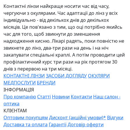
Контактні лінзи найкраще носити час від часу,
чергуючи з окулярами. Час адаптації до лінз у всіх
індивідуально - від декількох днів до декількох
місяців. Це пов'язано з тим, що оці потрібно якийсь
час для того, щоб звикнути до зменшення
надходження кисню. Лікарі радять, поки повністю не
звикнете до лінз, два-три рази на день і на ніч
закапувати спеціальні краплі. А потім проводити цей
профілактичний курс три рази на рік протягом 30
днів з перервою на три місяці.
КОНТАКТНІ ЛІНЗИ
ЗАСОБИ ДОГЛЯДУ
ОКУЛЯРИ
МЕДПОСЛУГИ
БРЕНДИ
ІНФОРМАЦІЯ
Про компанію
Статті
Новини
Контакти
Наш салон -
оптика
КЛІЄНТАМ
Оптовим покупцям
Дисконт (акційні умови)*
Відгуки
Доставка та оплата
Гарантії
Договір оферти