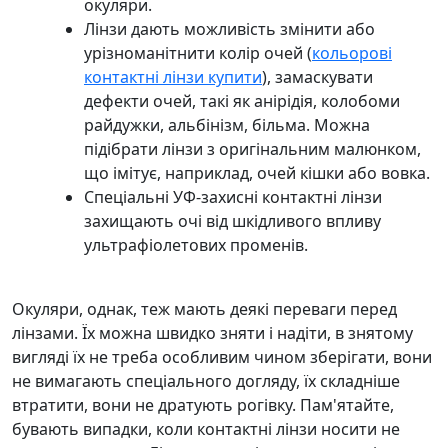
окуляри.
Лінзи дають можливість змінити або
урізноманітнити колір очей (
кольорові
контактні лінзи купити
), замаскувати
дефекти очей, такі як анірідія, колобоми
райдужки, альбінізм, більма. Можна
підібрати лінзи з оригінальним малюнком,
що імітує, наприклад, очей кішки або вовка.
Спеціальні УФ-захисні контактні лінзи
захищають очі від шкідливого впливу
ультрафіолетових променів.
Окуляри, однак, теж мають деякі переваги перед
лінзами. Їх можна швидко зняти і надіти, в знятому
вигляді їх не треба особливим чином зберігати, вони
не вимагають спеціального догляду, їх складніше
втратити, вони не дратують рогівку. Пам'ятайте,
бувають випадки, коли контактні лінзи носити не