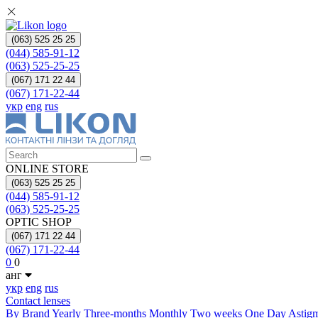
(063) 525 25 25
(044) 585-91-12
(063) 525-25-25
(067) 171 22 44
(067) 171-22-44
укр
eng
rus
ONLINE STORE
(063) 525 25 25
(044) 585-91-12
(063) 525-25-25
OPTIC SHOP
(067) 171 22 44
(067) 171-22-44
0
0
анг
укр
eng
rus
Contact lenses
By Brand
Yearly
Three-months
Monthly
Two weeks
One Day
Astig