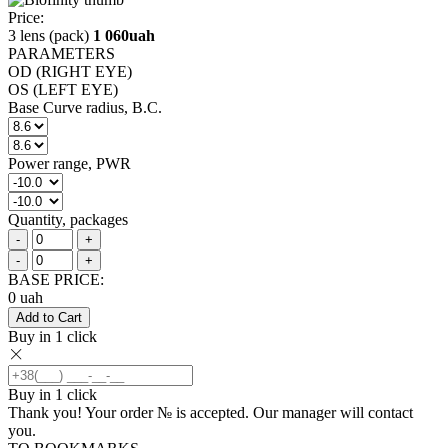
Price:
3 lens (pack)
1 060
uah
PARAMETERS
OD (RIGHT EYE)
OS (LEFT EYE)
Base Curve radius, B.C.
Power range, PWR
Quantity, packages
-
+
-
+
BASE PRICE:
0
uah
Add to Cart
Buy in 1 click
Buy in 1 click
Thank you! Your order №
is accepted. Our manager will contact
you.