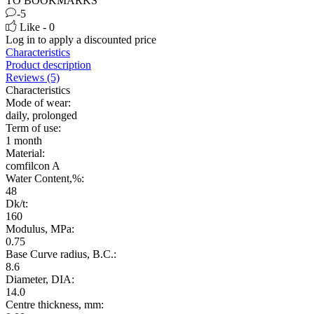
TO BOOKMARKS
-5
Like - 0
Log in
to apply a discounted price
Characteristics
Product description
Reviews (5)
Characteristics
Mode of wear:
daily, prolonged
Term of use:
1 month
Material:
comfilcon A
Water Content,%:
48
Dk/t:
160
Modulus, MPa:
0.75
Base Curve radius, B.C.:
8.6
Diameter, DIA:
14.0
Centre thickness, mm: