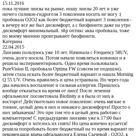
15.11.2016
пока лучшие линзы на рынке. ношу линзы 20 лет и уже
ничего силикон-гидрогеля 3 поколения носить не могу :(
пробовала O2O2 как более бюджетный вариант 3 поколения -
к вечеру все же был дискомфорт, а с биофинити даже на утро
дискомфорт минимальный. эйр оптикс аква пробовала, тоже
по моему мнению проигрывают биофинити.
Катерина
22.04.2015
Линзами пользуюсь уже 10 лет. Начинала с Frequency 58UV, очень долго носила. Потом начали появляться новинки и я решила экспериментировать. Одно время пользовалась PureVision II, пробовала Optima FW (совсем не подошли), затем стала искать более бюджетный вариант и нашла Morning Q 55 UV. Очень нравились и цена устраивала. Но через года два начались воспаление и сильная аллергия. Пришлось вообще отказаться на время от линз! После лечения офтальмолог посоветовала Biofinity и я была от них в восторге! Действительно новое