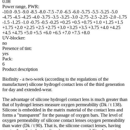
0.08
Power range, PWR:
-10.0
-9.5
-9.0
-8.5
-8.0
-7.5
-7.0
-6.5
-6.0
-5.75
-5.5
-5.25
-5.0
-4.75
-4.5
-4.25
-4.0
-3.75
-3.5
-3.25
-3.0
-2.75
-2.5
-2.25
-2.0
-1.75
-1.5
-1.25
-1.0
-0.75
-0.5
-0.25
+0.25
+0.5
+0.75
+1.0
+1.25
+1.5
+1.75
+2.0
+2.25
+2.5
+2.75
+3.0
+3.25
+3.5
+3.75
+4.0
+4.25
+4.5
+4.75
+5.0
+5.5
+6.0
+6.5
+7.0
+7.5
+8.0
UV-blocker:
no
Presence of tint:
yes
Pack:
6
Product description
Biofinity - a two-week (according to the regulations of the
manufacturer) silicone hydrogel contact lens of the third generation
for day and extended-wear.
The advantage of silicone hydrogel contact lens is much greater than
that of hydrogel lenses measure oxygen permeability (Dk / t 138).
Silicone is embedded in the matrix material of the contact lens and
forms a "transparent" for the passage of oxygen bars. The level of
oxygen permeability of silicone contact lenses oxygen permeability
than water (Dk / t 90). That is, the silicone contact lenses, having