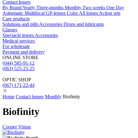
Contact lenses
By Brand
Yearly
Three-months
Monthly
Two weeks
One Day
Astigmatic
Multifocal
GP-lenses
Color
All lenses
Action sets
Care products
Solutions and pills
Acсessories
Drops and lubricants
Glasses
Spectacle lenses
Acсessories
Medical services
For wholesale
Payment and delivery
ONLINE STORE
(044) 585-91-12
(063) 525-25-25
OPTIC SHOP
(067) 171-22-44
Home
Contact lenses
Monthly
Biofinity
Biofinity
Cooper Vision