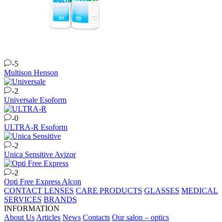
-5
Multison
Henson
-2
Universale
Esoform
-0
ULTRA-R
Esoform
-2
Unica Sensitive
Avizor
-2
Opti Free Express
Alcon
CONTACT LENSES
CARE PRODUCTS
GLASSES
MEDICAL
SERVICES
BRANDS
INFORMATION
About Us
Articles
News
Contacts
Our salon – optics